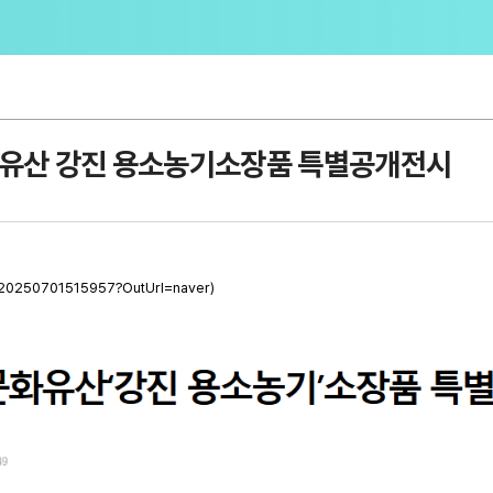
화유산 강진 용소농기소장품 특별공개전시
20250701515957?OutUrl=naver)